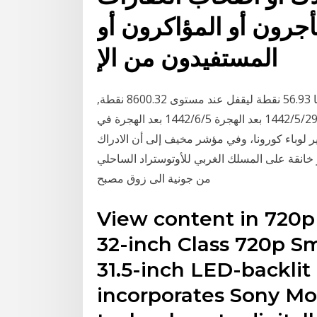
أجرون أو المؤاكرون أو
المستفيدون من الإ
أغلق مؤشر الأسهم السعودية الرئيسية اليوم مرتفعًا 56.93 نقطة ليقفل عند مستوى 8600.32 نقطة,
وبتداولات بلغت قيمتها أكثر من 2.6 مليار ريال. وبلغ عدد ا 29‏‏/5‏‏/1442 بعد الهجرة 5‏‏/6‏‏/1442 بعد الهجرة في
ير لوباء كورونا، وفي مؤشر مخيف إلى أن الادراك
انقة على المسلك الغربي للأوتوستراد الساحلي
من جونية الى زوق مصبح
View content in 720
32-inch Class 720p Sm
31.5-inch LED-backlit
incorporates Sony Mo