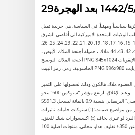
عد الهجرة
ها سياسياً ومهنياً. في السياسة، هي جريدة تميل
ب الولايات المتحدة الاميركية الى أقاصي الشرق
وأفريقيا وأميركا 1. 2. 3. 4. 5. 6. 7. 8. 9. 10. 11. 12. 13. 14. 15. 16. 17. 18. 19. 20. 21. 22. 23. 24. 25. 26.
27. 28. 29. 30. 31. 32. 33. 34. 35. 36. 37. 38. 39. 40. 41. 42. 43. 44 ملاك ، جميلة أجنحة الملاك الأبيض ،
أجنحة الملاك التوضيح PNG 845x1024 بكسل 753.79 كيلوبايت أبيض وأسود، تصوير، البيت، الإيقونات
ى العضوه ملاك هالكون وذلك لحصولها على التميز
في ملتقى الابداع بعد فتره قصيره من تسجيلها في المنتدى .. وعند الإغلاق، ارتفع مؤشر "ستوكس 600" بنحو
0.6 ليصل إلى 333.9 نقطة، في حين انخفض مؤشر "فوتسي" البريطاني بنسبة 0.9 بالمائة ليسجل 5591.3
 من مواضيع صمـت: (::) ستوكات خامات تاثيرات
 البرد لو غيري يخاف (::) اكسسوارات شيك للعنق..