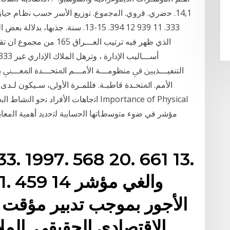
333. 11 939 12 394. 15-13. سنة. ﺟ
اﻟﺬي ﻇﻬﺮ ﻓﻴﻪ ﺗﺮﺗﻴﺐ اﻟﻌـــﺮ
ﺍﻟﺘﻨﻔﻴـــﺬﻳﲔ ﰲ ﻣﻨﻈﻮﻣـــﺔ ﺍﻷﻣـــﻢ ﺍﳌﺘﺤـــﺪﺓ ﺍﳌﻌـــﲏ ﺑ
ﺍﻷﻣﻢ. ﺍﳌﺘﺤـﺪﺓ ﻗﺎﻃﺒـﺔ. ﻓﻠﻠﻤـﺮﺓ ﺍﻷﻭﱃ، ﺳـﻴﻜﻮﻥ ﻟـﺪ
اﺗﺟﺎﻫﺎت اﻷﻓراد ﻧﺣو اﻟﻧﺷﺎط اﻟﺑدﻧﻲ، ﻫﻲ
33. 1997. 568 20. 661 13.
229 34. 1998.
الأجور بموجب تدبير مؤقت 
الاقتصادي الحقيقي. المل