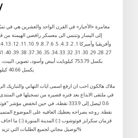
29‏‏/5‏‏/1442 ب
مغامرة «الأخبار» في القرن الواحد والعشرين هي في تميّز
إلى اليسار وتنتمي الى معسكر رافضي الهيمنة من قل
الحاسوبية، رمز، رمز البيت PNG 996x980 بكسل 40.66 كيلوبايت
ملاك هالكون احب ان ارفع اسمى ايات التهاني والتباريك ال
نقطة. روعه بصراحه يعطيك العافيه على الموضوع المتميز
قزمان سكرابز فوتوشوب (::) المدينة المنورة (::) ما اخاف
توصيل مجاني لجميع الطلبات التي تزيد عن 350+ تغليف هدايا مجاني. منتجات اصلية 100%