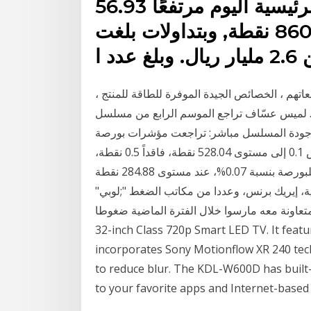
أغلق مؤشر الأسهم السعودية الرئيسية اليوم مرتفعًا 56.93
نقطة ليقفل عند مستوى 8600.32 نقطة, وبتداولات بلغت
دد ا
اتهم ، الخصائص الجيدة الموفرة للطاقة للمنتج ،
د. لميس عسّاف تراجع الموسم الرابع من مسلسل
لى جودة المسلسل مباشر: تراجعت مؤشرات بورصة
فلسطين بنهاية تعاملات اليوم الأربعاء، وهبط مؤشر القدس 0.1 إلى مستوى 528.04 نقطة، فاقداً 0.5 نقطة،
مقارنة بمستوياته يوم أمس الثلاثاء. وتراجع المؤشر العام للبورصة بنسبة 0.07%، عند مستوى 284.88 نقطة
، إيريك برنس، وعددا من مكاتب الضغط ";لوبي"
عاونة معه مارسوا خلال الفترة الماضية ضغوطا View content in 720p HD with the Sony W600D
32-inch Class 720p Smart LED TV. It featu
incorporates Sony Motionflow XR 240 tec
to reduce blur. The KDL-W600D has built-i
to your favorite apps and Internet-based 