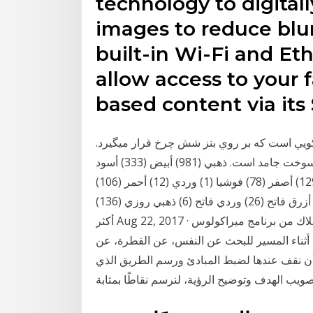
technology to digita
images to reduce bl
built-in Wi-Fi and Et
allow access to your 
based content via its
ري با لانچر چهار سكويي است كه بر روي بنز شش چرخ قرار ميگيرد.
اين راكت ،مدل ارتقاء يافته فجر 3 بوده و داراي موتور با سوخت جامد است. ذهبي (981) أبيض (333) أسود
(610) فضي (1671) أزرق داكن (23) رمادي (13) أرجواني (129) أصفر (78) فوشيا (1) وردي (12) أحمر (106)
أخضر (110) أزرق (114) زهري (31) برونز (3) ذهبي (90) أزرق فاتح (26) وردي فاتح (6) ذهبي روزي (136)
أكثر Aug 22, 2017 · هاي غايز اليوم سوف نقدم لكم 07 معلومات عن بلاك من برنامج ميراكولوس
ء المسير للبحث عن النفس، عن الفطرة، عن
 أن نقف عندها لضبط المبادئ ورسم الطريق الذي
لتصويب الهدف وتوضيح الرؤية، لنرسم نقاطًا بمثابة