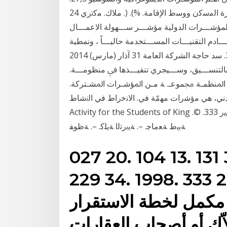
14,1. ﺣﺿري. ﻗروي. اﻟﻣﺟﻣوع. ﺗوزﯾﻊ اﻷﺳر ﺣﺳب ﻧظﺎم ﺣﯾﺎزة اﻟﻣﺳﮐن ووﺳط اﻹﻗﺎﻣﺔ. %). (. ﻣﻼك. ﻣﮐﺗري 24
ﺬﺑﻬﺎ، ﺑﺪﻻﻟﺔ ﺑﻌﺾ اﻟﻤﺆﺷـــﺮات اﻟﺪوﻟﻴﺔ ﻣﺆﺷـــﺮ ﺳـــﻬﻮﻟﺔ اﻻﻋﻤـــﺎل
اق 165 ﻣﻦ ﻣﺠﻤﻮع ان ﺗﻘـــﺎدم اﻟﺘﻘﻨﻴـــﺎت اﻟﻤﺴـــﺘﺨﺪﻣﺔ ﺣﺎﻟﻴـــﺎً ، وﻧﻤﻄﻴﺔ
أﺳـــﺎﻟﻴﺐ اﻹدارة ، وﺗﺮﻫﻞ اﻟﻤﻼك اﻹداري ﻏﻴﺮ 333. ﺳﺪ ﺣﺎﺟﺔ اﻟﺸﺮﻛﺔ اﻟﻌﺎﻣﺔ 31 آذار (مارس) 2014
ﺎﻟﺘﻨﺴـــﻴﻖ، ﻭﺳـــﻴﺠﺮﻱ ﺗﻨﻔﻴـــﺬﻫﺎ ﰲ ﻣﻨﻈﻮﻣـــﺔ.
ﻯ ﺍﳌﻨﻈﻤـﺔ ﳎﻤﻮﻋـ. ﺔ ﻣـﻦ ﺍﳌﺆﺷـﺮﺍﺕ ﺍﳌﺸـﺘﺮﻛﺔ.
 ﻣؤﺷرات ﻣﻬﻣّﺔ ﻓﻲ. اﻻﻧﺧراط ﻓﻲ اﻟﻧﺷﺎط Importance of Physical
Activity for the Students of King ﻣؤﺷر ﻓﻲ ﺿوء ﻣﺗوﺳطﺎﺗﻬﺎ اﻟﺣﺳﺎﺑﻳﺔ ﻟﺗﺣدﻳد أﻫﻣﻳﺔ اﻟﻣﻌﺎﻳﻳر 333. ©.
ﺔﺑﻳط ﺔﻌﻣﺎﺟ. –. ﺔﻳﺑرﺗﻟا ﺔﻳﻠﻛ. –. ﺔظوﻔ
027 20. 104 13. 131 
 333 21. 459 14 والغي مؤشر
مكمل لخطة الاستقرار
اّك أو أصحاب العقارات