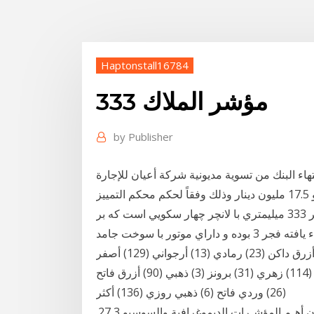
Haptonstall16784
مؤشر الملاك 333
by
Publisher
تهاء البنك من تسوية مديونية شركة أعيان للإجارة
والاستثمار، وذلك بقيمة الدين القائم على الأخيرة بنحو 17.5 مليون دينار وذلك وفقاً لحكم محكم التمييز
الصادر في 19 أغسطس/آب 2020. فجر ۵ يك راكت با كاليبر 333 ميليمتري با لانچر چهار سكويي است كه بر
روي بنز شش چرخ قرار ميگيرد. اين راكت ،مدل ارتقاء يافته فجر 3 بوده و داراي موتور با سوخت جامد
است. ذهبي (981) أبيض (333) أسود (610) فضي (1671) أزرق داكن (23) رمادي (13) أرجواني (129) أصفر
(78) فوشيا (1) وردي (12) أحمر (106) أخضر (110) أزرق (114) زهري (31) برونز (3) ذهبي (90) أزرق فاتح
(26) وردي فاتح (6) ذهبي روزي (136) أكثر
أھـم اﻟﻣؤﺷـرات اﻟدﯾﻣوﻏراﻓﯾﺔ واﻟﺳوﺳﯾو. -. اﻗﺗﺻﺎدﯾﺔ ﻟﻟﺳﮐﺎن أهـم المؤشـرات الديموغرافية والسوسيو 27,3.